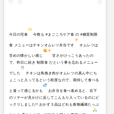
今日の宅食
今晩も #まごころケア食 の #糖質制限
食 メニューはチキンオムレツ弁当です
オムレツは
甘めの懐かしい感じ
甘さがけっこうあったの
で、昨日に続き 制限食 だという事を忘れるメニュー
でした
チキンは鳥挽き肉がオムレツの真ん中にち
ょこっと入ってるという程度なので、期待して食べる
と違って感じるかも
お弁当を食べ進めると、右下
のソテーが見かけに反してこんもり入っているのにビ
ックリしました!! おかず３品はどれも食物繊維たっぷ