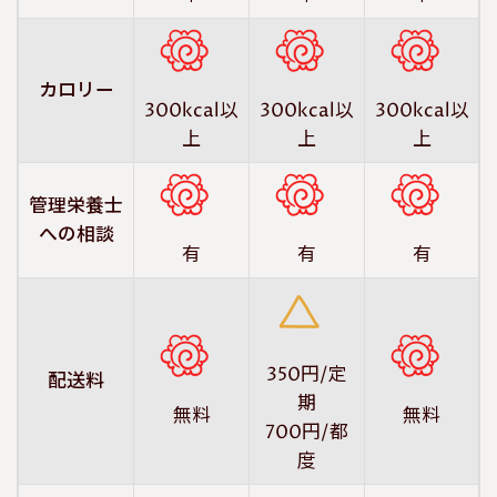
カロリー
300kcal以
300kcal以
300kcal以
上
上
上
管理栄養士
への相談
有
有
有
350円/定
配送料
期
無料
無料
700円/都
度