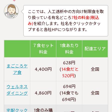
ここでは、人工透析中の方向け制限食を取
り扱っている有名どころ
7社の料金(税込
み)
を紹介します。社名をクリックかタッ
プすると各社HPにつながります。
７食セット
1食あたり
配達エリア
料金
料金
628円
まごころケ
4,400円
(
14食だと
全国
ア食
520円
)
694円
ウェルネス
4,860円
(14食でも
全国
ダイニング
694円)
1食のみ購
宅配クック