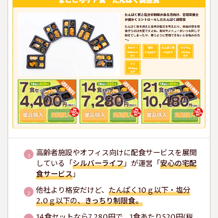
高齢者施設やオフィス向けに配食サービスを展開
している「
シルバーライフ
」が運営「
安心の宅配
食サービス
」
他社より格安だけど、
たんぱく10ｇ以下・塩分
2.0ｇ以下の、
きっちり制限食。
14食セットなら7,280円で、1食あたり520円(税