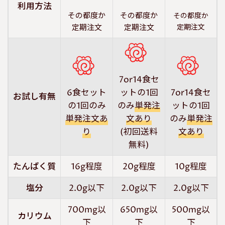
利用方法
その都度か
その都度か
その都度か
定期注文
定期注文
定期注文
7or14食セ
6食セット
ットの1回
7or14食セ
お試し有無
の1回のみ
のみ
単発注
ットの1回
単発注文あ
文あり
のみ
単発注
り
(初回送料
文あり
無料)
たんぱく質
16g程度
20g程度
10g程度
塩分
2.0g以下
2.0g以下
2.0g以下
700mg以
650mg以
500mg以
カリウム
下
下
下