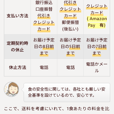
銀行振込
代引き
クレジット
口座振替
クレジット
カード
支払い方法
代引き
カード
( Amazon
クレジット
郵便振替
Pay 有)
カード
(後払い)
お届け予定
お届け予定
お届け予定
定期契約時
日の
8日前
日の
5日前
日の
7日前
の休止
まで
まで
まで
電話かメー
休止方法
電話
電話
ル
食の安全性に関しては、各社とも厳しい安
全基準を設けているので、安心です。
ここで、送料を考慮にいれて、1食あたりの料金を比