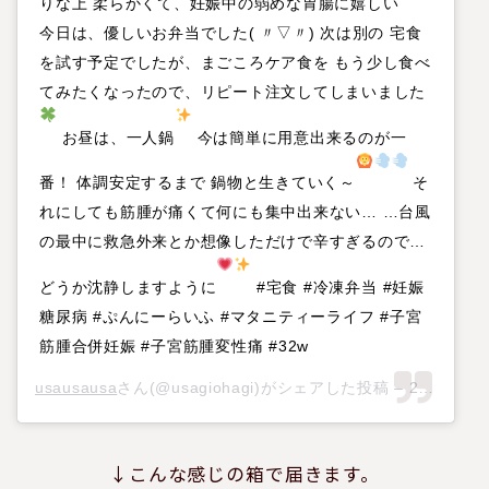
りな上 柔らかくて、妊娠中の弱めな胃腸に嬉しい
今日は、優しいお弁当でした( 〃▽〃) 次は別の 宅食
を試す予定でしたが、まごころケア食を もう少し食べ
てみたくなったので、リピート注文してしまいました
お昼は、一人鍋
今は簡単に用意出来るのが一
番！ 体調安定するまで 鍋物と生きていく～
そ
れにしても筋腫が痛くて何にも集中出来ない… …台風
の最中に救急外来とか想像しただけで辛すぎるので…
どうか沈静しますように
#宅食 #冷凍弁当 #妊娠
糖尿病 #ぷんにーらいふ #マタニティーライフ #子宮
筋腫合併妊娠 #子宮筋腫変性痛 #32w
usausausa
さん(@usagiohagi)がシェアした投稿 –
2019年10月月10日午前5時08分PDT
↓こんな感じの箱で届きます。