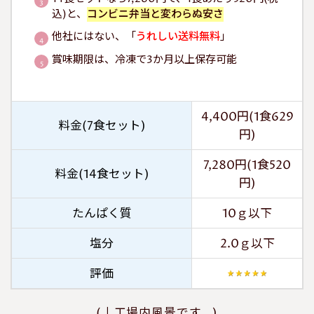
込)と、
コンビニ弁当と変わらぬ安さ
他社にはない、「
うれしい送料無料
」
賞味期限は、冷凍で3か月以上保存可能
4,400円(1食629
料金(7食セット)
円)
7,280円(1食520
料金(14食セット)
円)
たんぱく質
10ｇ以下
塩分
2.0ｇ以下
評価
(↓工場内風景です。)