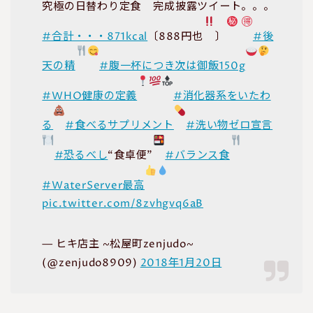
究極の日替わり定食
完成披露ツイート。。。
#合計・・・871kcal
〔888円也
〕
#後
天の精
#腹一杯につき次は御飯150g
#WHO健康の定義
#消化器系をいたわ
る
#食べるサプリメント
#洗い物ゼロ宣言
#恐るべし
“食卓便”
#バランス食
#WaterServer最高
pic.twitter.com/8zvhgvq6aB
— ヒキ店主 ~松屋町zenjudo~
(@zenjudo8909)
2018年1月20日