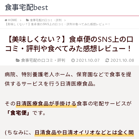
食事宅配best
HOME
食事宅配の口コミ・評判
【美味しくない？】食卓便のSNS上の口コミ・評判や食べてみた感想レビュー！
【美味しくない？】食卓便のSNS上の口
コミ・評判や食べてみた感想レビュー！
食事宅配の口コミ・評判
2021.10.07
2021.10.08
病院
、
特別養護老人ホーム
、
保育園などで食事を提
供するサービスを行う
日清医療食品。
その
日清医療食品が手掛ける
食事の宅配サービスが
「食宅便」
です。
(ちなみに、
日清食品や日清オイリオなどとは全く関